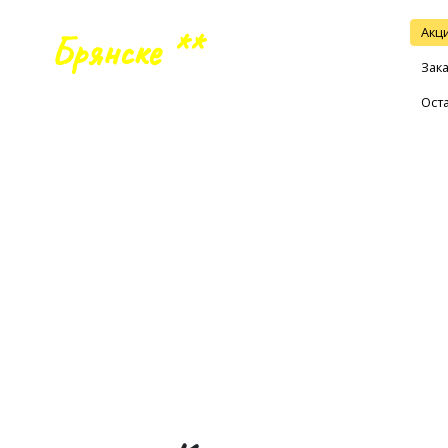
Акц
цы в
Брянске **
!
Зака
ай сейчас!
Ост
КОМБО-НАБОРЫ
САЛАТЫ И ГОРЯЧЕЕ
СНЕКИ И ЗА